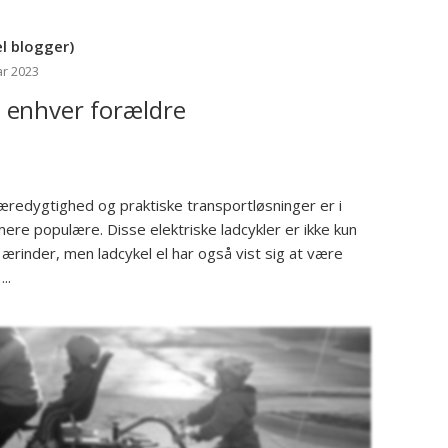
l blogger)
ar 2023
il enhver forældre
redygtighed og praktiske transportløsninger er i
 mere populære. Disse elektriske ladcykler er ikke kun
e ærinder, men ladcykel el har også vist sig at være
..