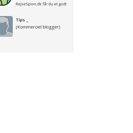
RejseSpion.dk får du et godt
overblik over de vildeste
rejsetilbud. Man...
Tips _
(Kommerciel blogger)