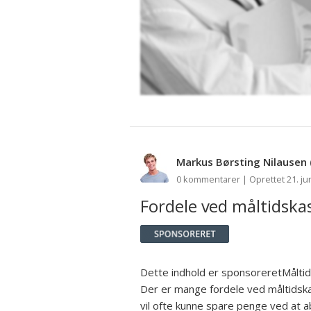
Markus Børsting Nilausen
0 kommentarer | Oprettet 21. ju
Fordele ved måltidska
Dette indhold er sponsoreretMålti
Der er mange fordele ved måltidska
vil ofte kunne spare penge ved at ab