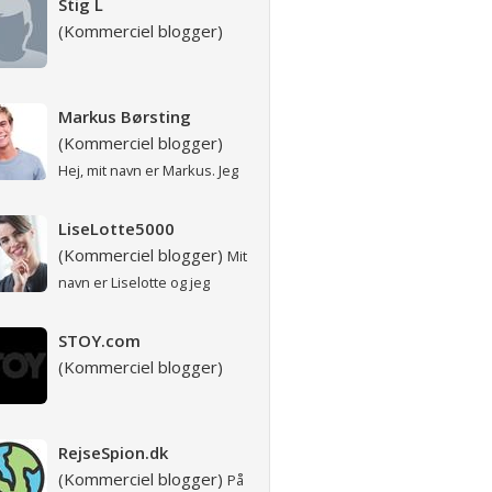
Stig L
(Kommerciel blogger)
Markus Børsting
Nilausen
(Kommerciel blogger)
Hej, mit navn er Markus. Jeg
er 29 år og bor i Kolding
sammen med min kone...
LiseLotte5000
(Kommerciel blogger)
Mit
navn er Liselotte og jeg
arbejder til daglig i en
vuggestue. Jeg vi...
STOY.com
(Kommerciel blogger)
RejseSpion.dk
(Kommerciel blogger)
På