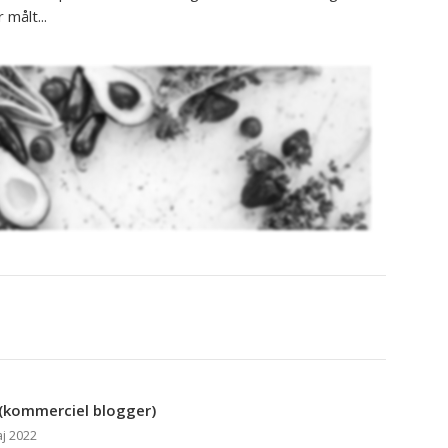
 målt...
(kommerciel blogger)
j 2022