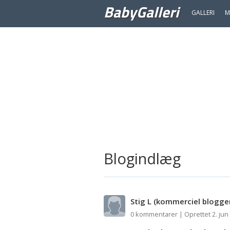
BabyGalleri
GALLERI
M
Blogindlæg
Stig L
(kommerciel blogge
0 kommentarer | Oprettet 2. jun