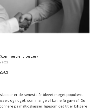
(kommerciel blogger)
n 2022
sser
dskasser er de seneste år blevet meget populære.
sser, og noget, som mange vil kunne få gavn af. Du
onnere på måltidskasser, ligesom det tit er billigere