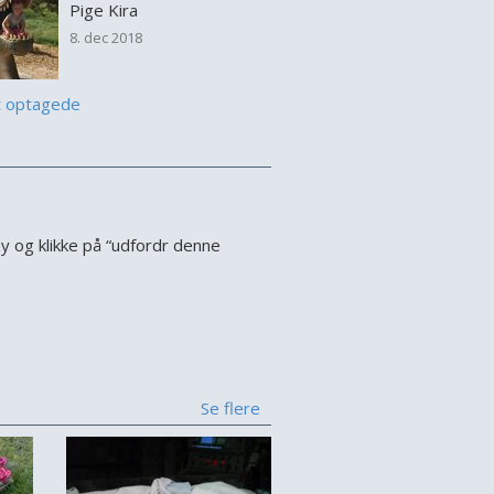
Pige Kira
8. dec 2018
t optagede
 og klikke på “udfordr denne
Se flere