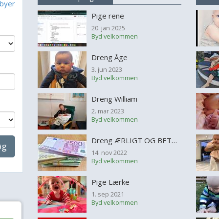
abyer
Pige rene
20. jan 2025
Byd velkommen
Dreng Åge
3. jun 2023
Byd velkommen
Dreng William
2. mar 2023
Byd velkommen
Dreng ÆRLIGT OG BETROLIG LÅNETILBUD
øg
14. nov 2022
Byd velkommen
Pige Lærke
1. sep 2021
Byd velkommen