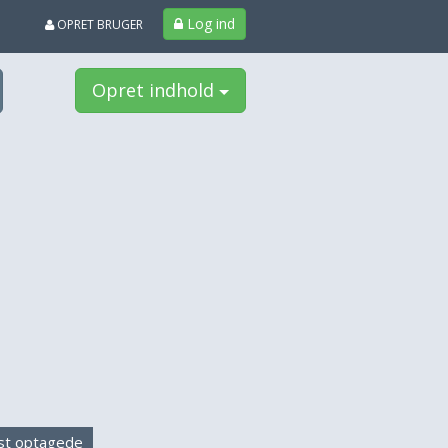
Log ind
OPRET BRUGER
Opret indhold
st optagede