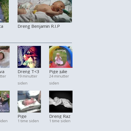
ca
Dreng Benjamin R.I.P
iva
Dreng T<3
Pige julie
tter
19 minutter
24 minutter
siden
siden
Pige
Dreng Raz
siden
1 time siden
1 time siden
Melina
Bang
Jørgensen