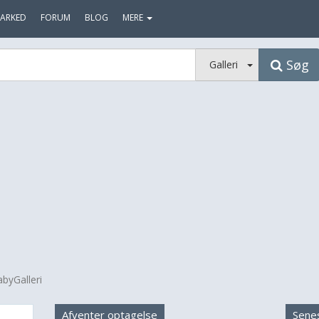
ARKED
FORUM
BLOG
MERE
Søg
Galleri
abyGalleri
Afventer optagelse
Sene