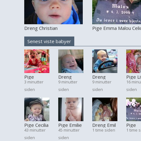
Dreng Christian
Pige Emma Malou Celi
Senest viste babyer
Pige
Dreng
Dreng
Pige L
3 minutter
9 minutter
9 minutter
16 minu
Lærke
Nicklas
Mathias
Eva
siden
siden
siden
siden
Pige Cecilia
Pige Emilie
Dreng Emil
Pige
43 minutter
45 minutter
1 time siden
1 time 
Willads
Emma
siden
siden
Malou