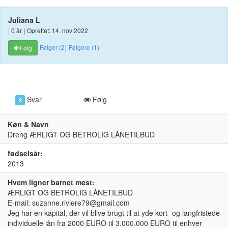
Juliana L
|
0 år
|
Oprettet: 14. nov 2022
Følger (2)
Følgere (1)
Følg
Svar
Følg
2
Køn & Navn
Dreng ÆRLIGT OG BETROLIG LÅNETILBUD
fødselsår:
2013
Hvem ligner barnet mest:
ÆRLIGT OG BETROLIG LÅNETILBUD
E-mail: suzanne.riviere79@gmail.com
Jeg har en kapital, der vil blive brugt til at yde kort- og langfristede
individuelle lån fra 2000 EURO til 3.000.000 EURO til enhver