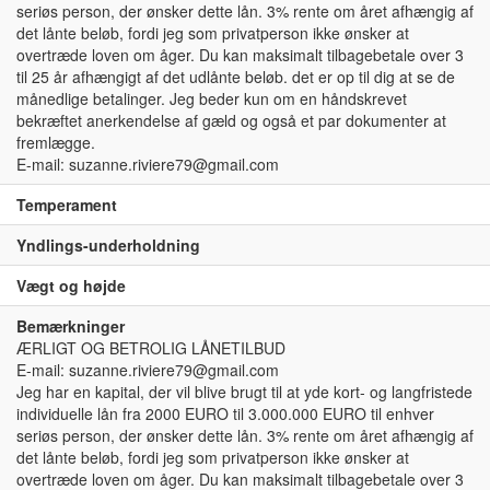
seriøs person, der ønsker dette lån. 3% rente om året afhængig af
det lånte beløb, fordi jeg som privatperson ikke ønsker at
overtræde loven om åger. Du kan maksimalt tilbagebetale over 3
til 25 år afhængigt af det udlånte beløb. det er op til dig at se de
månedlige betalinger. Jeg beder kun om en håndskrevet
bekræftet anerkendelse af gæld og også et par dokumenter at
fremlægge.
E-mail: suzanne.riviere79@gmail.com
Temperament
Yndlings-underholdning
Vægt og højde
Bemærkninger
ÆRLIGT OG BETROLIG LÅNETILBUD
E-mail: suzanne.riviere79@gmail.com
Jeg har en kapital, der vil blive brugt til at yde kort- og langfristede
individuelle lån fra 2000 EURO til 3.000.000 EURO til enhver
seriøs person, der ønsker dette lån. 3% rente om året afhængig af
det lånte beløb, fordi jeg som privatperson ikke ønsker at
overtræde loven om åger. Du kan maksimalt tilbagebetale over 3