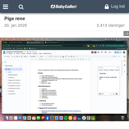
Log ind
Pige rene
20. jan 2025
2.413 visninger
1/5