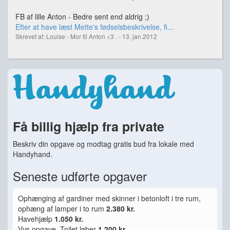
FB af lille Anton - Bedre sent end aldrig ;)
Efter at have læst Mette's fødselsbeskrivelse, fi...
Skrevet af: Louise - Mor til Anton <3 . - 13. jan 2012
Få billig hjælp fra private
Beskriv din opgave og modtag gratis bud fra lokale med
Handyhand.
Seneste udførte opgaver
Ophænging af gardiner med skinner i betonloft i tre rum,
ophæng af lamper i to rum
2.380 kr.
Havehjælp
1.050 kr.
Vvs opgave, Toilet løber
1.200 kr.