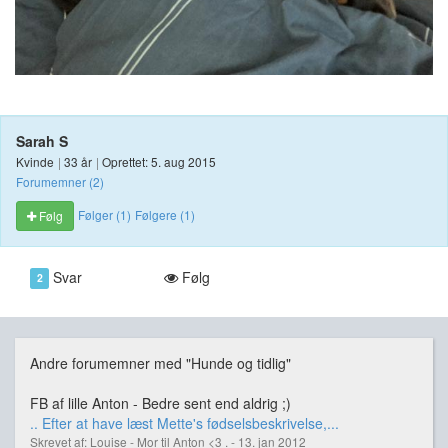
Sarah S
Kvinde
|
33 år
|
Oprettet: 5. aug 2015
Forumemner (2)
Følger (1)
Følgere (1)
Følg
Svar
Følg
2
Andre forumemner med "Hunde og tidlig"
FB af lille Anton - Bedre sent end aldrig ;)
.. Efter at have læst Mette's fødselsbeskrivelse,...
Skrevet af: Louise - Mor til Anton <3 . - 13. jan 2012