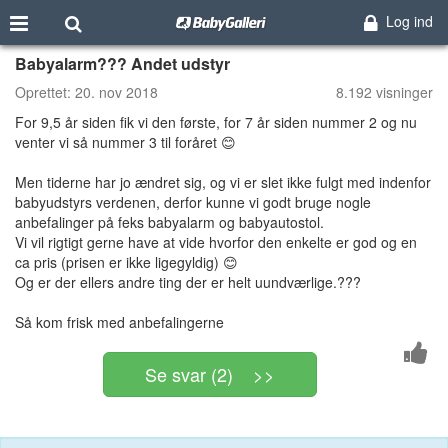
Log ind
Babyalarm??? Andet udstyr
Oprettet:
20. nov 2018
8.192 visninger
For 9,5 år siden fik vi den første, for 7 år siden nummer 2 og nu
venter vi så nummer 3 til foråret 😊
Men tiderne har jo ændret sig, og vi er slet ikke fulgt med indenfor
babyudstyrs verdenen, derfor kunne vi godt bruge nogle
anbefalinger på feks babyalarm og babyautostol.
Vi vil rigtigt gerne have at vide hvorfor den enkelte er god og en
ca pris (prisen er ikke ligegyldig) 😊
Og er der ellers andre ting der er helt uundværlige.???
Så kom frisk med anbefalingerne
Se svar (2) >>