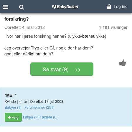
Log ind
forsikring?
Oprettet:
4. mar 2012
1.181 visninger
Hvor har i jeres forsikring henne? (ulykke/børneulykke)
Jeg overvejer Tryg eller Gf, nogle der har dem?
godt eller dårligt om dem?
Se svar (9) >>
*Mor *
Kvinde
|
41 år
|
Oprettet: 17. jul 2008
Babyer (1)
Forumemner (251)
Følger (7)
Følgere (6)
Følg