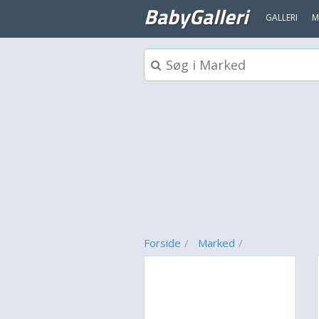
BabyGalleri
GALLERI
M
Forside
Marked