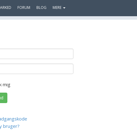
ARKED
FORUM
BLOG
MERE
k mig
nd
adgangskode
y bruger?