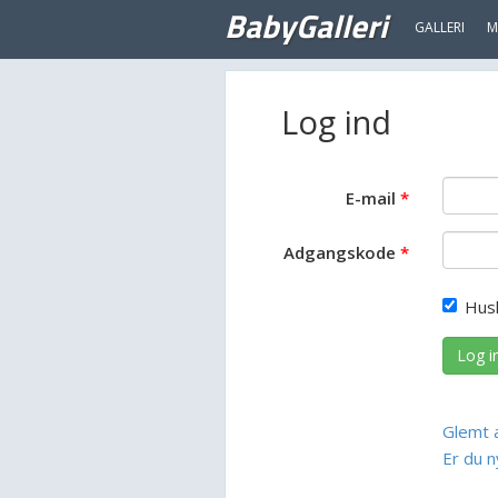
BabyGalleri
GALLERI
M
Log ind
E-mail
Adgangskode
Hus
Log i
Glemt 
Er du n