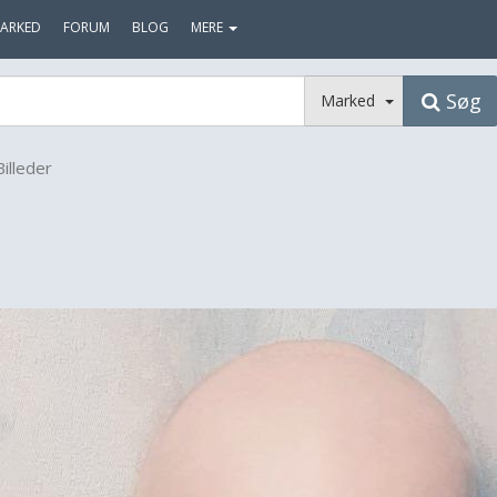
ARKED
FORUM
BLOG
MERE
Søg
Marked
Billeder