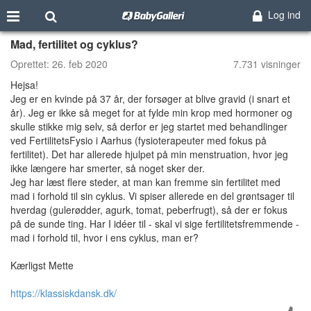
Log ind
Mad, fertilitet og cyklus?
Oprettet:
26. feb 2020
7.731 visninger
Hejsa!
Jeg er en kvinde på 37 år, der forsøger at blive gravid (i snart et
år). Jeg er ikke så meget for at fylde min krop med hormoner og
skulle stikke mig selv, så derfor er jeg startet med behandlinger
ved FertilitetsFysio i Aarhus (fysioterapeuter med fokus på
fertilitet). Det har allerede hjulpet på min menstruation, hvor jeg
ikke længere har smerter, så noget sker der.
Jeg har læst flere steder, at man kan fremme sin fertilitet med
mad i forhold til sin cyklus. Vi spiser allerede en del grøntsager til
hverdag (gulerødder, agurk, tomat, peberfrugt), så der er fokus
på de sunde ting. Har I idéer til - skal vi sige fertilitetsfremmende -
mad i forhold til, hvor i ens cyklus, man er?
Kærligst Mette
https://klassiskdansk.dk/