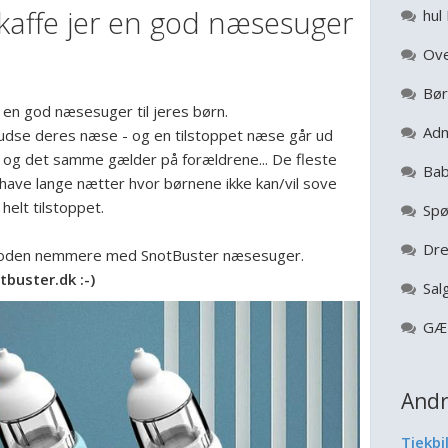
kaffe jer en god næsesuger
hul 
Ove
Bør
 en god næsesuger til jeres børn.
Adm
pudse deres næse - og en tilstoppet næse går ud
l og det samme gælder på forældrene... De fleste
Bab
 have lange nætter hvor børnene ikke kan/vil sove
 helt tilstoppet.
Spø
Dre
oden nemmere med SnotBuster næsesuger.
buster.dk :-)
Sal
GÆ
Andr
Tjekbi