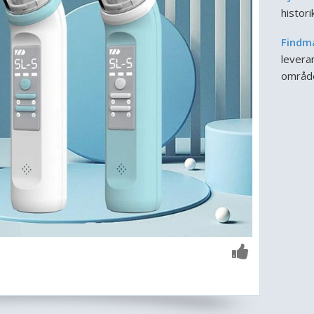
histor
Findm
leveran
områd