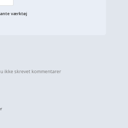
vante værktøj
nu ikke skrevet kommentarer
er