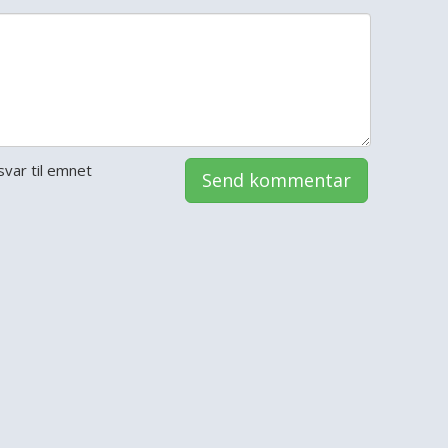
var til emnet
Send kommentar