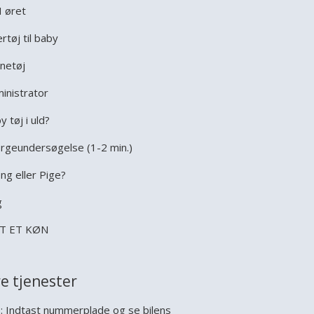
I øret
rtøj til baby
netøj
inistrator
y tøj i uld?
rgeundersøgelse (1-2 min.)
ng eller Pige?
g
T ET KØN
e tjenester
l
: Indtast nummerplade og se bilens