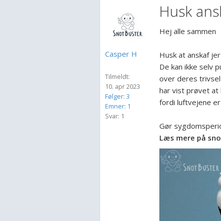
Husk ans
Hej alle sammen
Casper H
Husk at anskaf jer
De kan ikke selv 
Tilmeldt:
over deres trivse
10. apr 2023
har vist prøvet at
Følger: 3
fordi luftvejene er
Emner: 1
Svar: 1
Gør sygdomsperi
Læs mere på snot