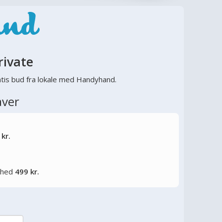
rivate
tis bud fra lokale med Handyhand.
aver
 kr.
lighed
499 kr.