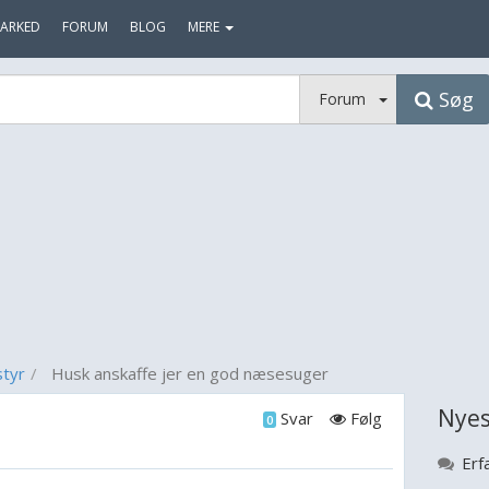
ARKED
FORUM
BLOG
MERE
Søg
Forum
styr
Husk anskaffe jer en god næsesuger
Nyes
Svar
Følg
0
Erf