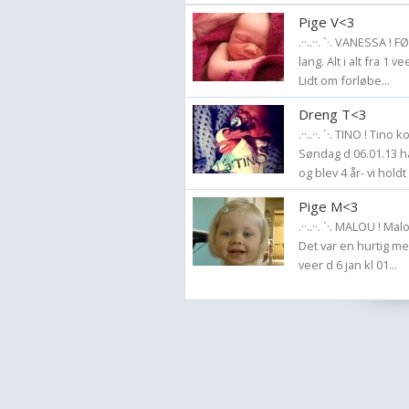
Pige V<3
.··..··. `·. VANESSA ! 
lang. Alt i alt fra 1 v
Lidt om forløbe...
Dreng T<3
.··..··. `·. TINO ! Tin
Søndag d 06.01.13 
og blev 4 år- vi holdt 
Pige M<3
.··..··. `·. MALOU ! M
Det var en hurtig me
veer d 6 jan kl 01...