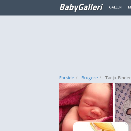
BabyGalleri
GALLERI
M
Forside
Brugere
Tanja-Binde