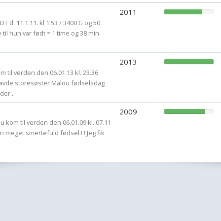
2011
FØDT d. 11.1.11. kl 1.53 / 3400 G og 50
ee til hun var født = 1 time og 38 min.
2013
o kom til verden den 06.01.13 kl. 23.36
havde storesøster Malou fødselsdag
der...
2009
alou kom til verden den 06.01.09 kl. 07.11
n meget smertefuld fødsel.! ! Jeg fik