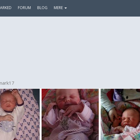
ARKED
FORUM
BLOG
MERE
mark17