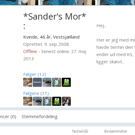
*Sander's Mor*
:
Hej...
Kvinde, 46 år,
Vestsjælland
Her er jeg med mi
Oprettet: 9. sep 2008
havde termin den 9
Offline
- Senest online: 27. maj
ender ud med KS, d
2013
ligger skævt..
Følger (12)
Følgere (11)
ncer (0)
Stemmefordeling
fødselsår
Bedømmelse