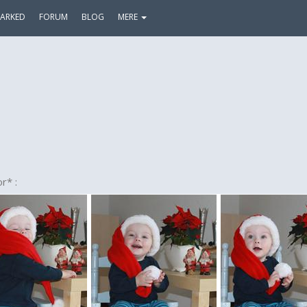
ARKED
FORUM
BLOG
MERE
r* :