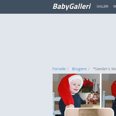
BabyGalleri
GALLERI
M
Forside
Brugere
*Sander's Mo