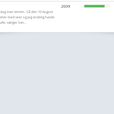
2009
 dag over termin.. Så den 10 August
7 timer med veer og jeg endelig havde
lle, vælger San...