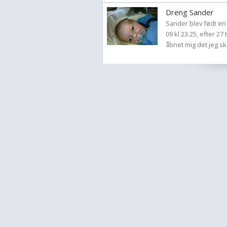
Dreng Sander
Sander blev født en
09 kl 23.25, efter 2
åbnet mig det jeg sku