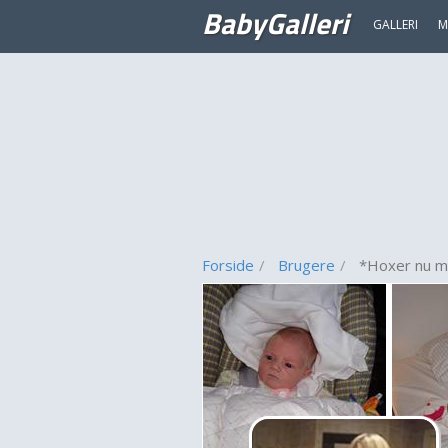
BabyGalleri
GALLERI
M
Forside
Brugere
*Hoxer nu mo