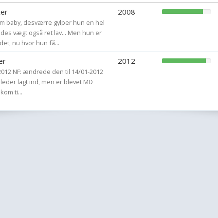
xer
2008
em baby, desværre gylper hun en hel
des vægt også ret lav... Men hun er
et, nu hvor hun få...
er
2012
-2012 NF: ændrede den til 14/01-2012
illeder lagt ind, men er blevet MD
kom ti...