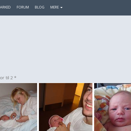
ARKED
FORUM
BLOG
MERE
r til 2 *