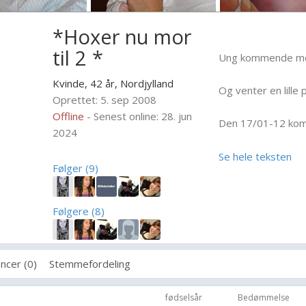
*Hoxer nu mor
til 2 *
Ung kommende mor
Kvinde, 42 år,
Nordjylland
Og venter en lille 
Oprettet: 5. sep 2008
Offline
- Senest online: 28. jun
Den 17/01-12 kom L
2024
(7700 Thisted)
Se hele teksten
Følger (9)
Følgere (8)
ncer (0)
Stemmefordeling
fødselsår
Bedømmelse