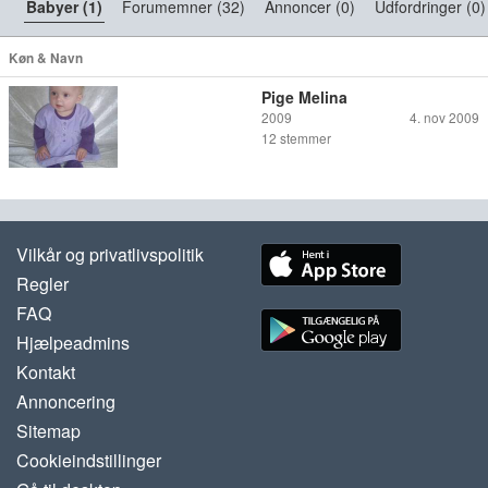
Babyer (1)
Forumemner (32)
Annoncer (0)
Udfordringer (0)
Køn & Navn
Pige Melina
2009
4. nov 2009
12
stemmer
Vilkår og privatlivspolitik
Regler
FAQ
Hjælpeadmins
Kontakt
Annoncering
Sitemap
Cookieindstillinger