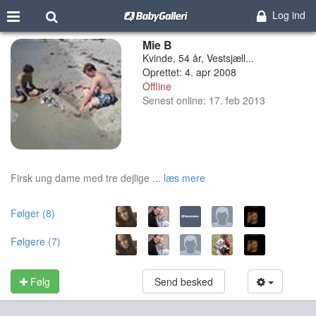
Log ind
Mie B
Kvinde, 54 år, Vestsjæll...
Oprettet: 4. apr 2008
Offline
Senest online: 17. feb 2013
Firsk ung dame med tre dejlige ...
læs mere
Følger (8)
Følgere (7)
Følg
Send besked