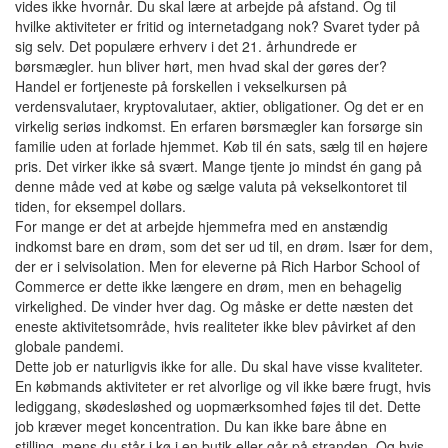
vides ikke hvornår. Du skal lære at arbejde på afstand. Og til
hvilke aktiviteter er fritid og internetadgang nok? Svaret tyder på
sig selv. Det populære erhverv i det 21. århundrede er
børsmægler. hun bliver hørt, men hvad skal der gøres der?
Handel er fortjeneste på forskellen i vekselkursen på
verdensvalutaer, kryptovalutaer, aktier, obligationer. Og det er en
virkelig seriøs indkomst. En erfaren børsmægler kan forsørge sin
familie uden at forlade hjemmet. Køb til én sats, sælg til en højere
pris. Det virker ikke så svært. Mange tjente jo mindst én gang på
denne måde ved at købe og sælge valuta på vekselkontoret til
tiden, for eksempel dollars.
For mange er det at arbejde hjemmefra med en anstændig
indkomst bare en drøm, som det ser ud til, en drøm. Især for dem,
der er i selvisolation. Men for eleverne på Rich Harbor School of
Commerce er dette ikke længere en drøm, men en behagelig
virkelighed. De vinder hver dag. Og måske er dette næsten det
eneste aktivitetsområde, hvis realiteter ikke blev påvirket af den
globale pandemi.
Dette job er naturligvis ikke for alle. Du skal have visse kvaliteter.
En købmands aktiviteter er ret alvorlige og vil ikke bære frugt, hvis
lediggang, skødesløshed og uopmærksomhed føjes til det. Dette
job kræver meget koncentration. Du kan ikke bare åbne en
stilling, mens du står i kø i en butik eller går på stranden. Og hvis