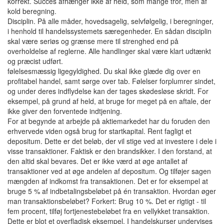
korrekt. Succes afhænger ikke af held, som mange tror, ​​men af ​​
kold beregning.
Disciplin. På alle måder, hovedsagelig, selvfølgelig, i beregninger,
i henhold til handelssystemets særegenheder. En sådan disciplin
skal være seriøs og grænse mere til strenghed end på
overholdelse af reglerne. Alle handlinger skal være klart udtænkt
og præcist udført.
følelsesmæssig ligegyldighed. Du skal ikke glæde dig over en
profitabel handel, samt sørge over tab. Følelser forplumrer sindet,
og under deres indflydelse kan der tages skødesløse skridt. For
eksempel, på grund af held, at bruge for meget på en aftale, der
ikke giver den forventede indtjening.
For at begynde at arbejde på aktiemarkedet har du foruden den
erhvervede viden også brug for startkapital. Rent fagligt et
depositum. Dette er det beløb, der vil stige ved at investere i dele i
visse transaktioner. Faktisk er den brandsikker. I den forstand, at
den altid skal bevares. Det er ikke værd at øge antallet af
transaktioner ved at øge andelen af ​​depositum. Og tilføjer sagen
mængden af ​​indkomst fra transaktionen. Det er for eksempel at
bruge 5 % af indbetalingsbeløbet på én transaktion. Hvordan øger
man transaktionsbeløbet? Forkert: Brug 10 %. Det er rigtigt - til
fem procent, tilføj fortjenestebeløbet fra en vellykket transaktion.
Dette er blot et overfladisk eksempel. I handelskurser undervises