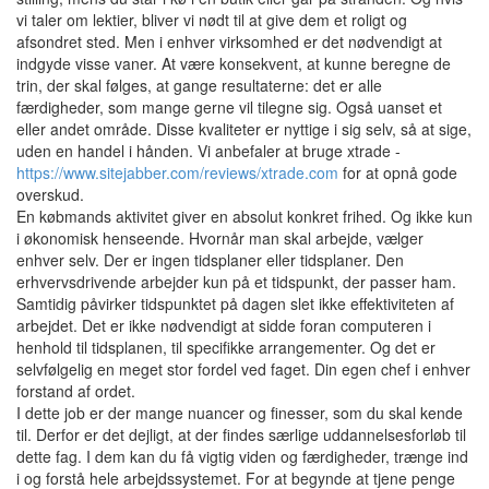
vi taler om lektier, bliver vi nødt til at give dem et roligt og
afsondret sted. Men i enhver virksomhed er det nødvendigt at
indgyde visse vaner. At være konsekvent, at kunne beregne de
trin, der skal følges, at gange resultaterne: det er alle
færdigheder, som mange gerne vil tilegne sig. Også uanset et
eller andet område. Disse kvaliteter er nyttige i sig selv, så at sige,
uden en handel i hånden. Vi anbefaler at bruge xtrade -
https://www.sitejabber.com/reviews/xtrade.com
for at opnå gode
overskud.
En købmands aktivitet giver en absolut konkret frihed. Og ikke kun
i økonomisk henseende. Hvornår man skal arbejde, vælger
enhver selv. Der er ingen tidsplaner eller tidsplaner. Den
erhvervsdrivende arbejder kun på et tidspunkt, der passer ham.
Samtidig påvirker tidspunktet på dagen slet ikke effektiviteten af ​​
arbejdet. Det er ikke nødvendigt at sidde foran computeren i
henhold til tidsplanen, til specifikke arrangementer. Og det er
selvfølgelig en meget stor fordel ved faget. Din egen chef i enhver
forstand af ordet.
I dette job er der mange nuancer og finesser, som du skal kende
til. Derfor er det dejligt, at der findes særlige uddannelsesforløb til
dette fag. I dem kan du få vigtig viden og færdigheder, trænge ind
i og forstå hele arbejdssystemet. For at begynde at tjene penge