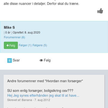
alle disse nuancer i detaljer. Derfor skal du træne.
Mike S
|
0 år
|
Oprettet: 8. aug 2020
Forumemner (6)
Følger (1)
Følgere (5)
Følg
Svar
Følg
0
Andre forumemner med "Hvordan man forsørger"
SU som enlig forsørger, boligsikring osv???
Hej Jeg synes efterhånden jeg skal til at have...
Skrevet af: Banana - 7. aug 2012