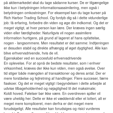
på aktiemarkedet skal du tage sådanne kurser. De er tilgængelige
ikke kun i betydningen informationsassimilering, men også i
betydningen omkostninger. For eksempel kan du tage kurser på
Rich Harbor Trading School. Og fordyb dig så i dette vidunderlige
job: få erfaring, forbedre din viden og øge din indkomst. Og det er
meget vigtigt, at hver person kan lære. Der kræves ingen særlig
viden eller færdigheder. Naturligvis vil nogen assimilere
information hurtigere, på grund af lageret af hans opfattelse,
nogen - langsommere. Men resultatet er det samme: Indtjeningen
er desuden stabil og direkte afhængig af øget dygtighed. Alle kan
blive erhvervsdrivende, hvis de vil.
Egenskaber ved en succesfuld erhvervsdrivende
En oplevelse. For at opnå de bedste resultater, som i enhver
virksomhed, kræves der ikke kun viden, men også øvelse. Over
tid stiger både mængden af ​​transaktioner og deres antal. Der er
mere forståelse og fejlretning af handlinger. Flere succeser, færre
fiaskoer. Og det er meget vigtigt i begyndelsen i dette arbejde at
udvise tilbageholdenhed og nøjagtighed til det maksimale;
Koldt hoved. Følelser bør ikke være. En overdreven spiller vil
være uheldig her. Dette er ikke et væddemål eller et lotteri, alt er
meget mere kompliceret, men derfra er det meget mere
forudsigeligt. Alle resultater kan forudsiges og risici vurderes